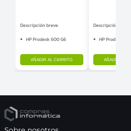
Descripción breve:
Descripción breve
HP Prodesk 600 G6
HP Prodesk 60
Intel Core I5-10505 hasta
Intel Core I5-1
4.60 G HZ
4.60 G HZ
AÑADIR AL CARRITO
AÑADIR AL 
16GB RAM DDR4 - SSD 512
16GB RAM DDR4
GB
M.2 NVME
GB
M.2 NVME
Windows 11 COA
Windows 11 CO
1 X Displayport, 1 X DVI
1 X Displayport,
2 Años de Garantía
2 Años de Gara
Sobre nosotros