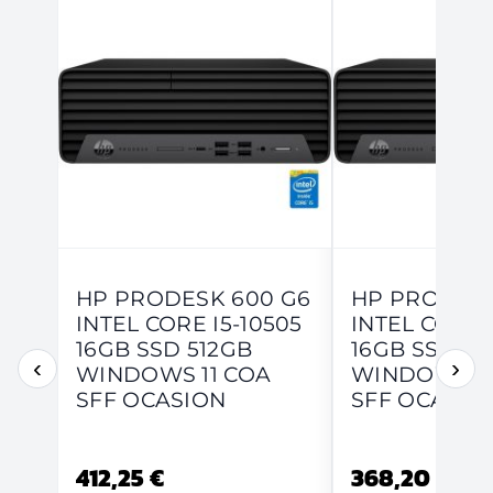
HP PRODESK 600 G6
HP PRODESK
INTEL CORE I5-10505
INTEL CORE 
16GB SSD 512GB
16GB SSD 2
‹
›
WINDOWS 11 COA
WINDOWS 11
SFF OCASION
SFF OCASIO
412,25 €
368,20 €