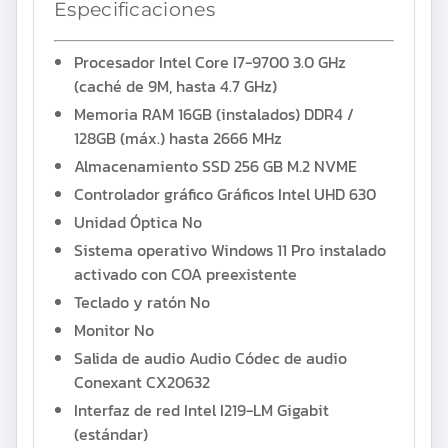
Especificaciones
Procesador
Intel Core I7-9700 3.0 GHz
(caché de 9M, hasta 4.7 GHz)
Memoria RAM
16GB (instalados) DDR4 /
128GB (máx.) hasta
2666 MHz
Almacenamiento
SSD 256 GB M.2 NVME
Controlador gráfico
Gráficos Intel UHD 630
Unidad Óptica
No
Sistema operativo
Windows 11 Pro instalado
activado con COA preexistente
Teclado y ratón
No
Monitor
No
Salida de audio
Audio
Códec de audio
Conexant CX20632
Interfaz de red
Intel I219-LM Gigabit
(estándar)