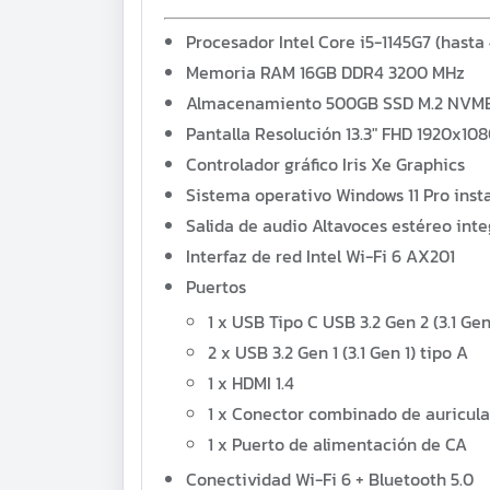
Procesador
Intel Core i5-1145G7 (hasta
Memoria RAM
16GB DDR4 3200 MHz
Almacenamiento
500GB SSD M.2 NVM
Pantalla
Resolución 13.3" FHD 1920x10
Controlador gráfico
Iris Xe Graphics
Sistema operativo
Windows 11 Pro inst
Salida de audio
Altavoces estéreo int
Interfaz de red
Intel Wi-Fi 6 AX201
Puertos
1 x
USB Tipo C USB 3.2 Gen 2 (3.1 Gen
2 x USB 3.2 Gen 1 (3.1 Gen 1) tipo A
1 x
HDMI 1.4
1 x
Conector combinado de auricula
1 x
Puerto de alimentación de CA
Conectividad
Wi-Fi 6 + Bluetooth 5.0