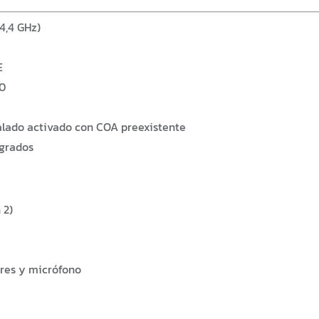
 4,4 GHz)
E
80
alado activado con COA preexistente
egrados
 2)
res y micrófono