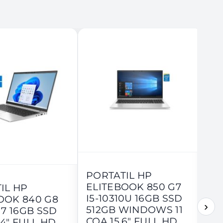
PORTATIL HP
PO
ELITEBOOK 850 G7
EL
IL HP
I5-10310U 16GB SSD
I5
OOK 840 G8
›
512GB WINDOWS 11
25
G7 16GB SSD
COA 15.6" FULL HD
CO
14" FULL HD