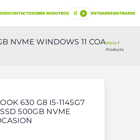
LOGO
CONTACTO
SOBRE NOSOTROS
🛒
ENTRAR
REGISTRARSE
0
00GB NVME WINDOWS 11 COA
Inicio
/
Producto
OK 630 G8 I5-1145G7
B SSD 500GB NVME
OCASION