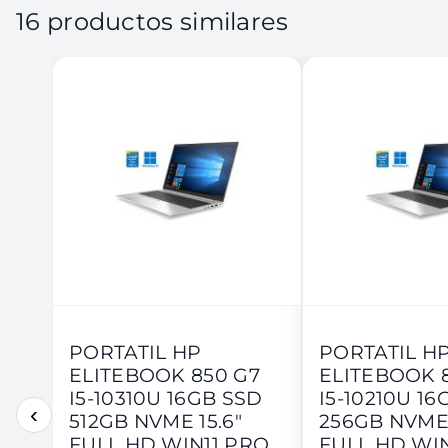
16 productos similares
PORTATIL HP
PORTATIL H
ELITEBOOK 850 G7
ELITEBOOK 
I5-10310U 16GB SSD
I5-10210U 16
‹
512GB NVME 15.6"
256GB NVME 
FULL HD WIN11 PRO
FULL HD WI