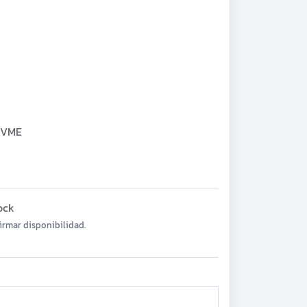
NVME
ock
irmar disponibilidad.