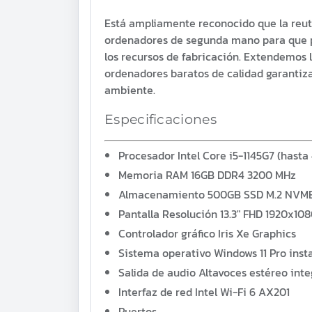
Está ampliamente reconocido que la reuti
ordenadores de segunda mano para que pu
los recursos de fabricación. Extendemos 
ordenadores baratos de calidad garantiz
ambiente.
Especificaciones
Procesador
Intel Core i5-1145G7 (hasta
Memoria RAM
16GB DDR4 3200 MHz
Almacenamiento
500GB SSD M.2 NVM
Pantalla
Resolución 13.3" FHD 1920x10
Controlador gráfico
Iris Xe Graphics
Sistema operativo
Windows 11 Pro inst
Salida de audio
Altavoces estéreo int
Interfaz de red
Intel Wi-Fi 6 AX201
Puertos