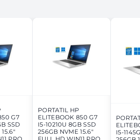
P
PORTATIL HP
850 G7
ELITEBOOK 850 G7
PORTAT
GB SSD
I5-10210U 8GB SSD
ELITEB
15.6"
256GB NVME 15.6"
I5-1145
N11 PRO
FULL HD WIN11 PRO
256GB 