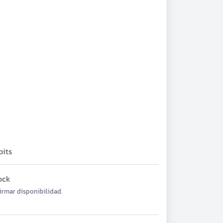
bits
ock
irmar disponibilidad.