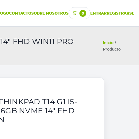
LOGO
CONTACTO
SOBRE NOSOTROS
🛒
ENTRAR
REGISTRARSE
0
14" FHD WIN11 PRO
Inicio
/
Producto
HINKPAD T14 G1 I5-
56GB NVME 14" FHD
ON