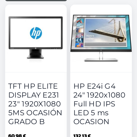
TFT HP ELITE
HP E24i G4
DISPLAY E231
24" 1920x1080
23" 1920X1080
Full HD IPS
5MS OCASIÓN
LED 5 ms
GRADO B
OCASION
60,98 €
132,13 €