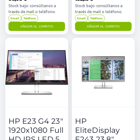
Stock bajo: consúltanos a
Stock bajo: consúltanos a
través de mail o teléfono.
través de mail o teléfono.
Email
Teléfono
Email
Teléfono
AÑADIR AL CARRITO
AÑADIR AL CARRITO
HP E23 G4 23"
HP
1920x1080 Full
EliteDisplay
HD IPS LED 5
E243 23,8"